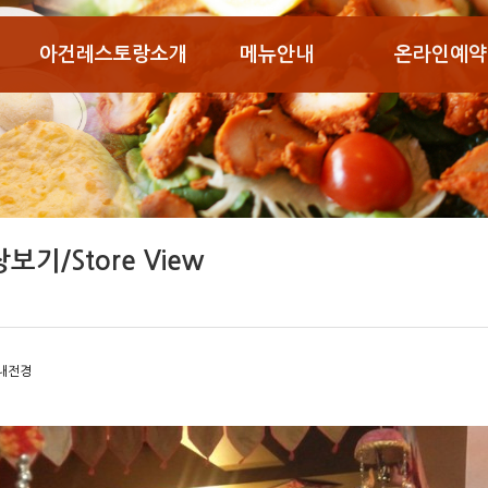
아건레스토랑소개
메뉴안내
온라인예약
보기/Store View
내전경