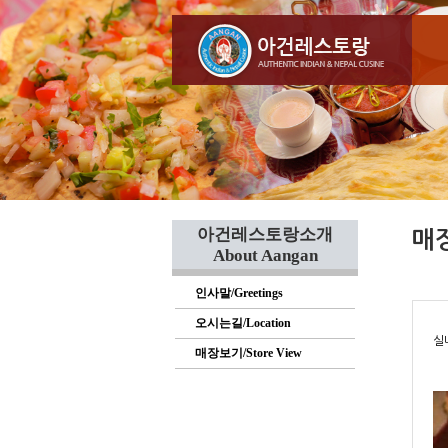
아건레스토랑소개
매장
About Aangan
인사말/Greetings
오시는길/Location
실
매장보기/Store View