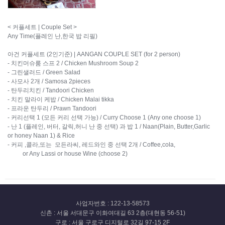
< 커플세트 | Couple Set > ​
Any Time(플레인 난,한국 밥 리필)
아건 커플세트 (2인기준) | AANGAN COUPLE SET (for 2 person)
- 치킨머슈룸 스프 2 / Chicken Mushroom Soup 2
- 그린샐러드 / Green Salad
- 사모사 2개 / Samosa 2pieces
- 탄두리치킨 / Tandoori Chicken
- 치킨 말라이 케밥 / Chicken Malai tikka
- 프라운 탄두리 / Prawn Tandoori
- 커리선택 1 (모든 커리 선택 가능) / Curry Choose 1 (Any one choose 1)
- 난 1 (플레인, 버터, 갈릭,허니 난 중 선택) 과 밥 1 / Naan(Plain, Butter,Garlic
or honey Naan 1) & Rice
- 커피 ,콜라,또는 모든라씨, 레드와인 중 선택 2개 / Coffee,cola,
or Any Lassi or house Wine (choose 2)
사업자번호 : 122-13-58573
신촌 : 서울 서대문구 이화여대길 63 2층(대현동 56-51)
구로 : 서울 구로구 디지털로 32길 97-15 2F