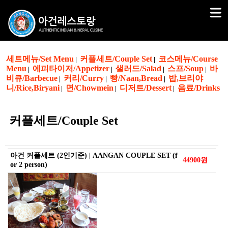
세트메뉴/Set Menu
커플세트/Couple Set
코스메뉴/Course
|
|
Menu
에피타이저/Appetizer
샐러드/Salad
스프/Soup
바
|
|
|
|
비큐/Barbecue
커리/Curry
빵/Naan,Bread
밥,브리야
|
|
|
니/Rice,Biryani
면/Chowmein
디저트/Dessert
음료/Drinks
|
|
|
커플세트/Couple Set
아건 커플세트 (2인기준) | AANGAN COUPLE SET (f
44900원
or 2 person)