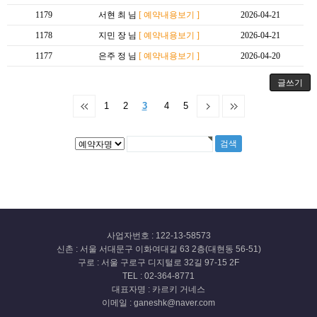
1179
서현 최 님
[ 예약내용보기 ]
2026-04-21
1178
지민 장 님
[ 예약내용보기 ]
2026-04-21
1177
은주 정 님
[ 예약내용보기 ]
2026-04-20
글쓰기
1
2
3
4
5
사업자번호 : 122-13-58573
신촌 : 서울 서대문구 이화여대길 63 2층(대현동 56-51)
구로 : 서울 구로구 디지털로 32길 97-15 2F
TEL : 02-364-8771
대표자명 : 카르키 거네스
이메일 : ganeshk@naver.com