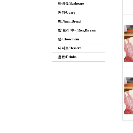
바비큐/Barbecue
커리/Curry
빵/Naan,Bread
밥,브리야니/Rice,Biryani
면/Chowmein
디저트/Dessert
음료/Drinks