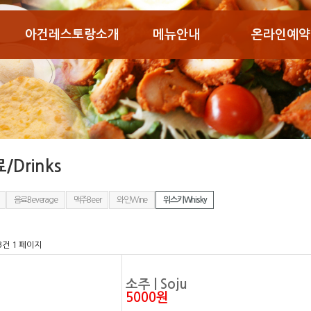
아건레스토랑소개
메뉴안내
온라인예약
/Drinks
음료Beverage
맥주Beer
와인Wine
위스키Whisky
 3건
1 페이지
소주 | Soju
5000원