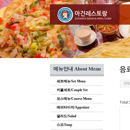
메뉴안내 About Menu
음료
세트메뉴/Set Menu
전체
커플세트/Couple Set
코스메뉴/Course Menu
Total
에피타이저/Appetizer
샐러드/Salad
스프/Soup