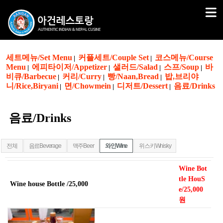
세트메뉴/Set Menu
커플세트/Couple Set
코스메뉴/Course
|
|
Menu
에피타이저/Appetizer
샐러드/Salad
스프/Soup
바
|
|
|
|
비큐/Barbecue
커리/Curry
빵/Naan,Bread
밥,브리야
|
|
|
니/Rice,Biryani
면/Chowmein
디저트/Dessert
음료/Drinks
|
|
|
음료/Drinks
전체
음료Beverage
맥주Beer
와인Wine
위스키Whisky
Wine Bot
tle HouS
Wine house Bottle /25,000
e/25,000
원