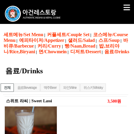
세트메뉴/Set Menu
커플세트/Couple Set
코스메뉴/Course
|
|
Menu
에피타이저/Appetizer
샐러드/Salad
스프/Soup
바
|
|
|
|
비큐/Barbecue
커리/Curry
빵/Naan,Bread
밥,브리야
|
|
|
니/Rice,Biryani
면/Chowmein
디저트/Dessert
음료/Drinks
|
|
|
음료/Drinks
전체
음료Beverage
맥주Beer
와인Wine
위스키Whisky
스위트 라씨 | Sweet Lassi
3,500원